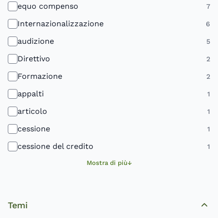
equo compenso
7
Internazionalizzazione
6
audizione
5
Direttivo
2
Formazione
2
appalti
1
articolo
1
cessione
1
cessione del credito
1
Mostra di più
Temi