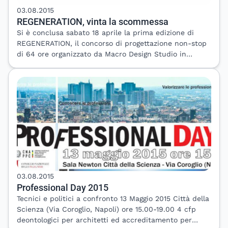
rassegna stampa online: &nbsp; Edilizia e Territorio
03.08.2015
Lavoripubblici.it &nbsp; Imprese Edili News Edilportale
REGENERATION, vinta la scommessa
Ingegneri.info Rassegna stampa aggiornata e completa
Si è conclusa sabato 18 aprile la prima edizione di
&nbsp; &nbsp;
REGENERATION, il concorso di progettazione non-stop
di 64 ore organizzato da Macro Design Studio in
collaborazione con l’International Living Future
Institute di Seattle (USA). La scommessa lanciata da
MDS era quella di “rigenerare” l’edificio a Dro che
ospita la Biblioteca Comunale e varie associazioni,
seguendo il protocollo di sostenibilità più ambizioso al
mondo, il “Living Building Challenge”. &nbsp; Il compito
per i 15 professionisti sotto i 35 anni provenienti da
tutta Europa era quello di rispondere alle esigenze del
Comune di Dro (nuovi spazi per le associazioni e i
giovani, riorganizzazione della biblioteca, collegamento
al fiume Sarca) trasformando l’edificio, a beneficio
03.08.2015
delle generazioni future, in una sorta di organismo
Professional Day 2015
vivente (Living Building) completamente autonomo
Tecnici e politici a confronto 13 Maggio 2015 Città della
nell’uso delle risorse e integrato in modo armonico nel
Scienza (Via Coroglio, Napoli) ore 15.00-19.00 4 cfp
contesto naturale e cittadino. &nbsp; A spuntarla è
deontologici per architetti ed accreditamento per
stato il team composto da Bernardette (architetto di