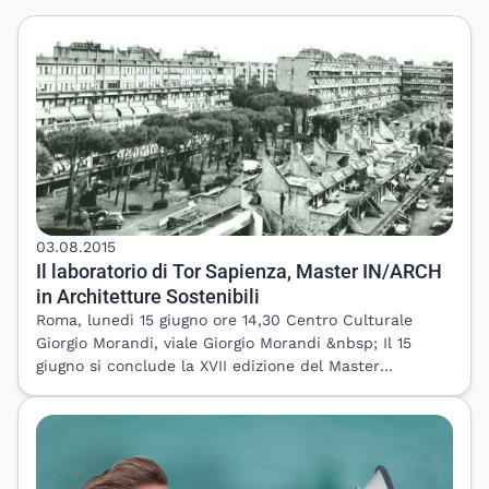
per
03.08.2015
Il laboratorio di Tor Sapienza, Master IN/ARCH
in Architetture Sostenibili
Roma, lunedì 15 giugno ore 14,30 Centro Culturale
Giorgio Morandi, viale Giorgio Morandi &nbsp; Il 15
giugno si conclude la XVII edizione del Master
“Progettista di Architetture Sostenibili” e si conclude il
ciclo di lavoro che il Master ha dedicato al quartiere
ATER di Tor Sapienza (Roma). Fin dalla sua prima
edizione, questo Master ha scelto di dedicare il
laboratorio di sintesi al tema del recupero