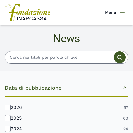
Salta
al
Menu
Men
contenuto
principale
News
Cerc
Data di pubblicazione
2026
57
2025
60
2024
24