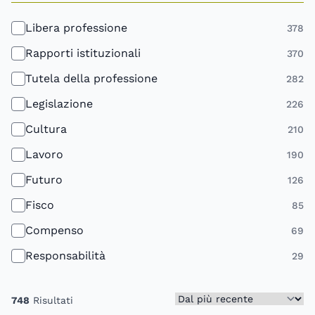
Libera professione
378
Rapporti istituzionali
370
Tutela della professione
282
Legislazione
226
Cultura
210
Lavoro
190
Futuro
126
Fisco
85
Compenso
69
Responsabilità
29
Seleziona ordinamento risult
Ordina
748
Risultati