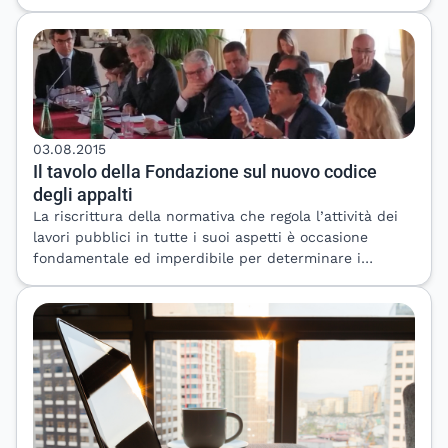
professionisti iscritti ad altri albi. &nbsp; Interverrà il
Siviglia), Emanuele (architetto di Vicenza), Guido
Presidente della Fondazione, arch. Andrea Tomasi.
(ingegnere energetico di Torino), Luigi (urbanista di
Scarica QUI il programma. &nbsp;
Agrigento) e Maija (ingegnere civile di Riga, Lettonia),
che hanno potuto cosi aggiudicarsi il premio di 3.000
euro messo a disposizione dalla Fondazione Inarcassa.
Il progetto presentato ha dimostrato non solo che i
tempi sono maturi per risanare in modo davvero
03.08.2015
efficace il nostro patrimonio costruttivo – senza
Il tavolo della Fondazione sul nuovo codice
accontentarsi di soluzioni che “consumano un po’ di
degli appalti
meno …” ma che una generazione di giovani
La riscrittura della normativa che regola l’attività dei
professionisti è pronta per affrontare questa sfida in
lavori pubblici in tutte i suoi aspetti è occasione
modo radicalmente innovativo ed efficace. &nbsp; Più
fondamentale ed imperdibile per determinare i
di ottanta persone da tutta Italia hanno partecipato
presupposti per un reale riavvio dell’economia. Da
alla conferenza pubblica di sabato mattina,
questa considerazione e dal fatto che siamo arrivati al
dimostrando che uno stuolo di progettisti,
primo step del percorso che il disegno di legge delega
amministratori pubblici, aziende è pronto a seguire
sta compiendo in Parlamento, nasce la
questi “pionieri”. Amanda Sturgeon (direttrice di ILFI),
programmazione dell’incontro promosso dalla
Martin Brown (Fairsnape, Regno Unito), Sue Clark
Fondazione Inarcassa e da Consenso invitando i
(Green Building Council Svezia) ed Emanuele Naboni
soggetti delegati alla scrittura finale del decreto
(Facoltà di Architettura di Copenhagen) ci hanno
legislativo. &nbsp; Andrea Tomasi, presidente della
aperto la visuale su un futuro di città “rigenerate”.
Fondazione, iniziando il suo intervento, ha spiegato: “Il