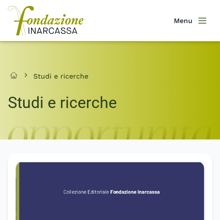
Salta
al
Menu
Men
contenuto
principale
Studi e ricerche
Home
Studi e ricerche