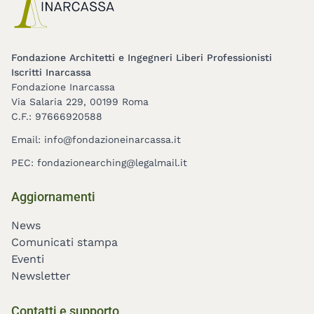
Fondazione Architetti e Ingegneri Liberi Professionisti
Iscritti Inarcassa
Fondazione Inarcassa
Via Salaria 229, 00199 Roma
C.F.: 97666920588
Email:
info@fondazioneinarcassa.it
PEC:
fondazionearching@legalmail.it
Footer
Aggiornamenti
menu
News
Comunicati stampa
Eventi
Newsletter
Contatti e supporto