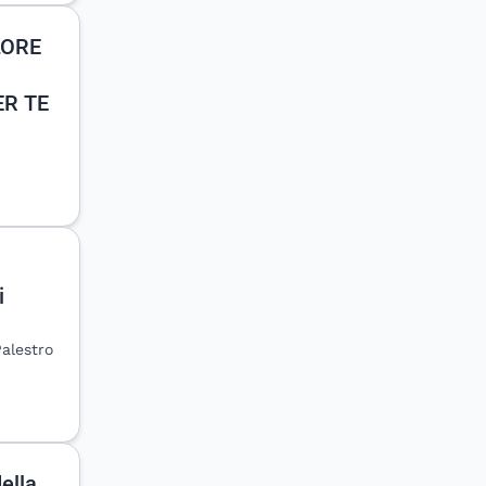
LORE
ER TE
i
Palestro
ella