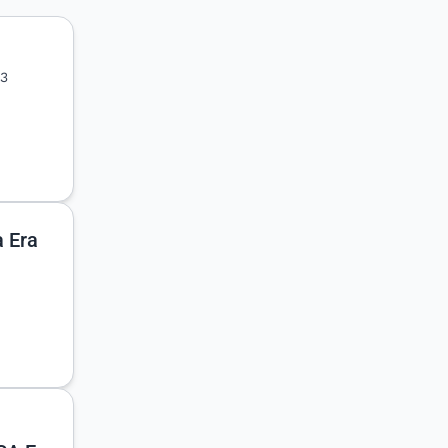
03
a Era