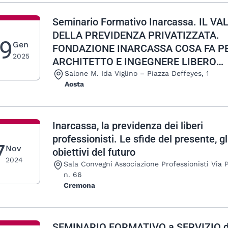
Seminario Formativo Inarcassa. IL VA
DELLA PREVIDENZA PRIVATIZZATA.
9
Gen
FONDAZIONE INARCASSA COSA FA P
2025
ARCHITETTO E INGEGNERE LIBERO
PROFESSIONISTA?
Luogo:
Salone M. Ida Viglino – Piazza Deffeyes, 1
Aosta
Inarcassa, la previdenza dei liberi
professionisti. Le sfide del presente, gl
7
Nov
obiettivi del futuro
2024
Luogo:
Sala Convegni Associazione Professionisti Via 
n. 66
Cremona
SEMINARIO FORMATIVO a SERVIZIO d