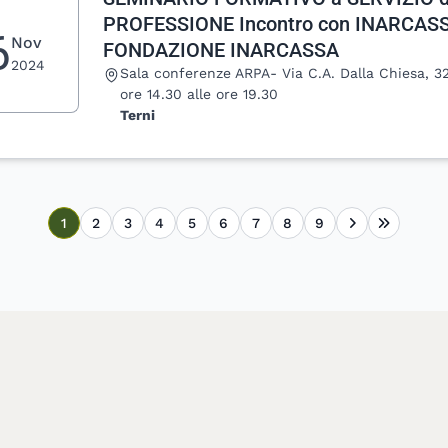
PROFESSIONE Incontro con INARCAS
6
Nov
FONDAZIONE INARCASSA
2024
Luogo:
Sala conferenze ARPA- Via C.A. Dalla Chiesa, 32
ore 14.30 alle ore 19.30
Terni
1
2
3
4
5
6
7
8
9