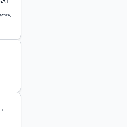
SA E
atore,
ra