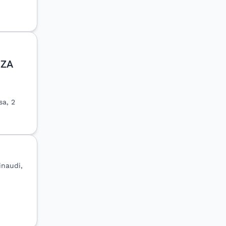
NZA
sa, 2
inaudi,