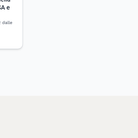
SA e
 dalle