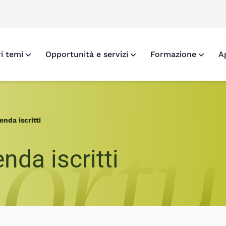
o X di Fondazione Inarcassa
ofilo Facebook di Fondazione Inarcassa
 profilo LinkedIn di Fondazione Inarcassa
i al profilo Instagram di Fondazione Inarcassa
ri temi
Opportunità e servizi
Formazione
A
enda iscritti
nda iscritti