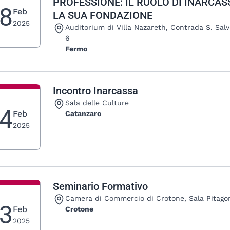
PROFESSIONE: IL RUOLO DI INARCAS
8
Feb
LA SUA FONDAZIONE
2025
Luogo:
Auditorium di Villa Nazareth, Contrada S. Salv
6
Fermo
Incontro Inarcassa
Luogo:
Sala delle Culture
4
Feb
Catanzaro
2025
Seminario Formativo
Luogo:
Camera di Commercio di Crotone, Sala Pitago
3
Feb
Crotone
2025