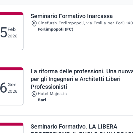
Seminario Formativo Inarcassa
Luogo:
Cineflash Forlimpopoli, via Emilia per Forlì 14
5
Feb
Forlimpopoli (FC)
2026
La riforma delle professioni. Una nuov
per gli Ingegneri e Architetti Liberi
6
Gen
Professionisti
2026
Luogo:
Hotel Majestic
Bari
Seminario Formativo. LA LIBERA