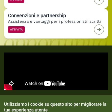
Convenzioni e partnership
Assistenza e vantaggi per i professionisti iscritti
ATTIVITÀ
ARCHITALKING
Architalking giugno 2026 -
Utilizziamo i cookie su questo sito per migliorare la
Luisa Bocchietto
tua esperienza utente