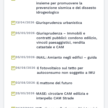
prevenzione sismica e del dissesto
idrogeologico
13/04/2026
•
Giurisprudenza urbanistica
05/05/2026
•
Giurisprudenza – Immobili e
contratti pubblici: condono edilizio,
vincoli paesaggistici, rendita
catastale e CAM
05/05/2026
•
INAIL: Amianto negli edifici – guida
06/08/2026
•
Il fotovoltaico sul tetto per
autoconsumo non soggetto a IMU
03/08/2026
•
Il mattone del futuro
25/05/2026
•
MASE: circolare CAM edilizia e
interpello CAM Strade
31/07/2026
•
MIT: elenco collegi consultivi tecnici