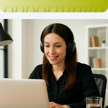
interpretare i cambiamenti e di accompagnare la
libera professione nelle sfide del futuro. Ricerca,
rappresentanza e proposta continueranno a costituire
i tre pilastri dell'azione della Fondazione, con
l'obiettivo di offrire alle istituzioni analisi fondate sui
dati e ai professionisti strumenti concreti per
affrontare l'evoluzione del settore. Il Presidente Felice
De Luca e la Vicepresidente Bruna Gozzi illustrano
obiettivi, strategie e priorità del nuovo mandato
nell'intervista pubblicata da Il Giornale
dell'Architettura. Leggi l’intervista completa