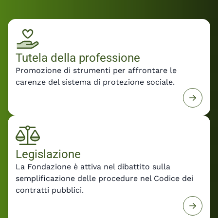
Fondazione, dovranno orientare la
predisposizione dei decreti attuativi per
rendere la riforma uno strumento concreto di
crescita e sviluppo delle professioni tecniche.
Leggi il comunicato stampa con le
Tutela della professione
dichiarazioni del Presidente Felice De Luca e la
Promozione di strumenti per affrontare le
posizione di Fondazione Inarcassa sul DDL
carenze del sistema di protezione sociale.
Professioni e sulla prossima fase della riforma.
Legislazione
La Fondazione è attiva nel dibattito sulla
semplificazione delle procedure nel Codice dei
contratti pubblici.