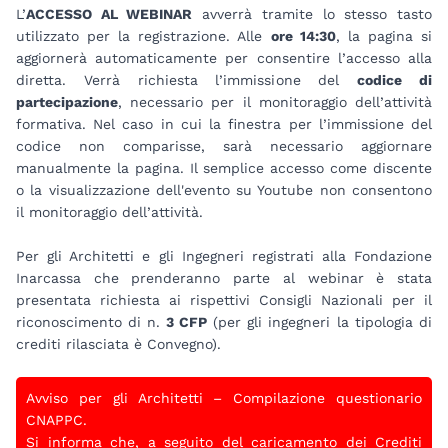
L’
ACCESSO AL WEBINAR
avverrà tramite lo stesso tasto
utilizzato per la registrazione. Alle
ore 14:30
, la pagina si
aggiornerà automaticamente per consentire l’accesso alla
diretta. Verrà richiesta l’immissione del
codice di
partecipazione
, necessario per il monitoraggio dell’attività
formativa. Nel caso in cui la finestra per l’immissione del
codice non comparisse, sarà necessario aggiornare
manualmente la pagina. Il semplice accesso come discente
o la visualizzazione dell'evento su Youtube non consentono
il monitoraggio dell’attività.
Per gli Architetti e gli Ingegneri registrati alla Fondazione
Inarcassa che prenderanno parte al webinar è stata
presentata richiesta ai rispettivi Consigli Nazionali per il
riconoscimento di n.
3 CFP
(per gli ingegneri la tipologia di
crediti rilasciata è Convegno).
Avviso per gli Architetti – Compilazione questionario
CNAPPC.
Si informa che, a seguito del caricamento dei Crediti