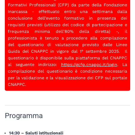
Formativi Professionali (CFP) da parte della Fondazione
Inarcassa - effettuato entro una settimana dalla
conclusione dell’evento formativo in presenza dei
requisiti previsti (utilizzo del codice di partecipazione e
frequenza minima dell’80% della diretta) -, il
professionista è tenuto a procedere alla compilazione
del questionario di valutazione previsto dalle Linee
Guida del CNAPPC in vigore dal 1° settembre 2025. Il
questionario è disponibile sulla piattaforma del CNAPPC
al seguente indirizzo:
https://gcfp.cnappc.it/login
. La
compilazione del questionario è condizione necessaria
per la validazione e la visualizzazione dei CFP sul portale
CNAPPC.
Programma
14:30 – Saluti istituzionali