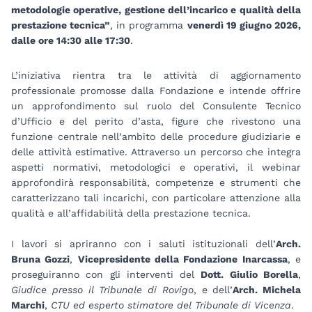
metodologie operative, gestione dell’incarico e qualità della
prestazione tecnica”
, in programma
venerdì 19 giugno 2026,
dalle ore 14:30 alle 17:30
.
L’iniziativa rientra tra le attività di aggiornamento
professionale promosse dalla Fondazione e intende offrire
un approfondimento sul ruolo del Consulente Tecnico
d’Ufficio e del perito d’asta, figure che rivestono una
funzione centrale nell’ambito delle procedure giudiziarie e
delle attività estimative. Attraverso un percorso che integra
aspetti normativi, metodologici e operativi, il webinar
approfondirà responsabilità, competenze e strumenti che
caratterizzano tali incarichi, con particolare attenzione alla
qualità e all’affidabilità della prestazione tecnica.
I lavori si apriranno con i saluti istituzionali dell’
Arch.
Bruna Gozzi
,
Vicepresidente della Fondazione Inarcassa
, e
proseguiranno con gli interventi del
Dott. Giulio Borella
,
Giudice presso il Tribunale di Rovigo
, e dell’
Arch. Michela
Marchi
,
CTU ed esperto stimatore del Tribunale di Vicenza
.