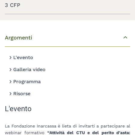
3 CFP
Argomenti
Top
L'evento
Galleria video
Programma
Risorse
L'evento
La Fondazione Inarcassa è lieta di invitarti a partecipare al
webinar formativo
“Attività del CTU e del perito d’asta: