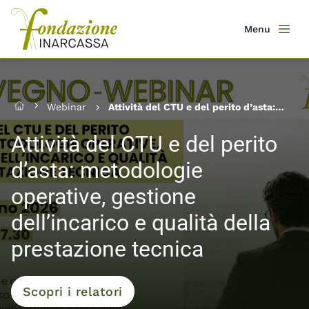
Salta
al
Menu
Men
contenuto
principale
Webinar
Attività del CTU e del perito d’asta:
Home
metodologie operative, gestione
dell’incarico e qualità della
Attività del CTU e del perito
prestazione tecnica
d’asta: metodologie
operative, gestione
dell’incarico e qualità della
prestazione tecnica
Scopri i relatori