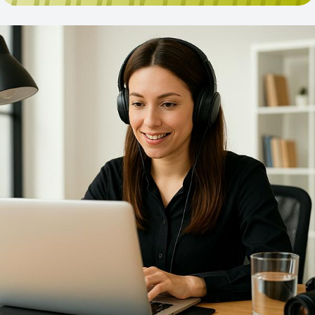
elaborazione culturale e proposta, capace di
interpretare i cambiamenti e di accompagnare la
libera professione nelle sfide del futuro. Ricerca,
rappresentanza e proposta continueranno a costituire
i tre pilastri dell'azione della Fondazione, con
l'obiettivo di offrire alle istituzioni analisi fondate sui
dati e ai professionisti strumenti concreti per
affrontare l'evoluzione del settore. Il Presidente Felice
De Luca e la Vicepresidente Bruna Gozzi illustrano
obiettivi, strategie e priorità del nuovo mandato
nell'intervista pubblicata da Il Giornale
dell'Architettura. Leggi l’intervista completa