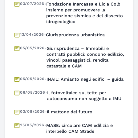
insieme per promuovere la
prevenzione sismica e del dissesto
idrogeologico
13/04/2026
•
Giurisprudenza urbanistica
05/05/2026
•
Giurisprudenza – Immobili e
contratti pubblici: condono edilizio,
vincoli paesaggistici, rendita
catastale e CAM
05/05/2026
•
INAIL: Amianto negli edifici – guida
06/08/2026
•
Il fotovoltaico sul tetto per
autoconsumo non soggetto a IMU
03/08/2026
•
Il mattone del futuro
25/05/2026
•
MASE: circolare CAM edilizia e
interpello CAM Strade