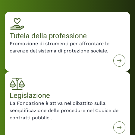
Fondazione, dovranno orientare la
predisposizione dei decreti attuativi per
rendere la riforma uno strumento concreto di
crescita e sviluppo delle professioni tecniche.
Leggi il comunicato stampa con le
Tutela della professione
dichiarazioni del Presidente Felice De Luca e la
Promozione di strumenti per affrontare le
posizione di Fondazione Inarcassa sul DDL
carenze del sistema di protezione sociale.
Professioni e sulla prossima fase della riforma.
Legislazione
La Fondazione è attiva nel dibattito sulla
semplificazione delle procedure nel Codice dei
contratti pubblici.