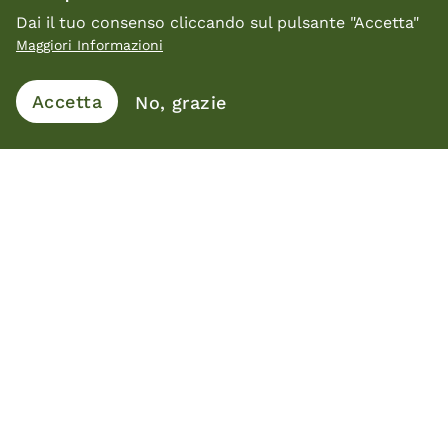
Luisa Bocchietto
Dai il tuo consenso cliccando sul pulsante "Accetta"
Maggiori Informazioni
Si laurea in Architettura e in Design,
successivamente fonda il proprio studio a
Accetta
No, grazie
Biella. Nel campo del design ha lavorato per
numerose aziende del settore del mobile
realizzando progetti di direzione artistica e di
prodotto. È stata Presidente Nazionale dell’ADI
– Associazione per il Disegno Industriale - ed è
componente del Consiglio Italiano del Design.
Vai alle interviste