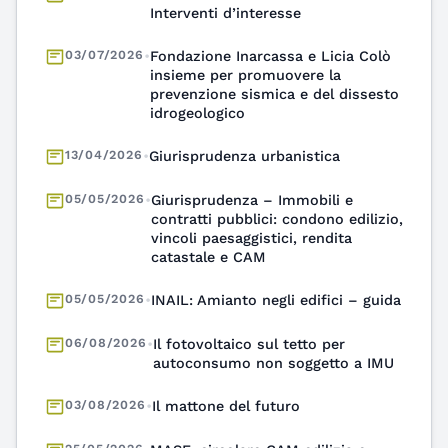
insieme per promuovere la
prevenzione sismica e del dissesto
idrogeologico
13/04/2026
•
Giurisprudenza urbanistica
05/05/2026
•
Giurisprudenza – Immobili e
contratti pubblici: condono edilizio,
vincoli paesaggistici, rendita
catastale e CAM
05/05/2026
•
INAIL: Amianto negli edifici – guida
06/08/2026
•
Il fotovoltaico sul tetto per
autoconsumo non soggetto a IMU
03/08/2026
•
Il mattone del futuro
25/05/2026
•
MASE: circolare CAM edilizia e
interpello CAM Strade