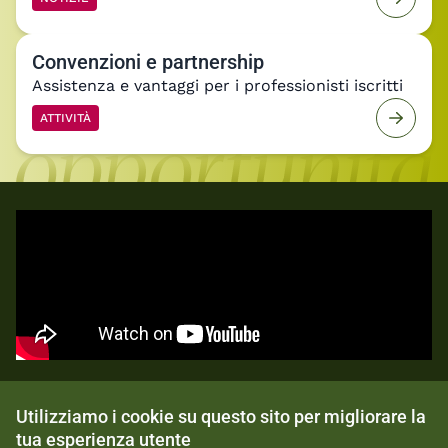
Convenzioni e partnership
Assistenza e vantaggi per i professionisti iscritti
ATTIVITÀ
ARCHITALKING
Utilizziamo i cookie su questo sito per migliorare la
Architalking giugno 2026 -
tua esperienza utente