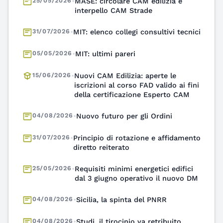
31/07/2026
•
MIT: elenco collegi consultivi tecnici
05/05/2026
•
MIT: ultimi pareri
15/06/2026
•
Nuovi CAM Edilizia: aperte le
iscrizioni al corso FAD valido ai fini
della certificazione Esperto CAM
04/08/2026
•
Nuovo futuro per gli Ordini
31/07/2026
•
Principio di rotazione e affidamento
diretto reiterato
25/05/2026
•
Requisiti minimi energetici edifici
dal 3 giugno operativo il nuovo DM
04/08/2026
•
Sicilia, la spinta del PNRR
04/08/2026
•
Studi, il tirocinio va retribuito
03/08/2026
•
Superbonus ultima stagione