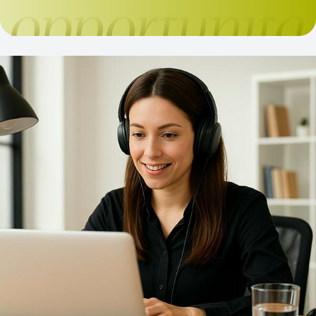
elaborazione culturale e proposta, capace di
interpretare i cambiamenti e di accompagnare la
libera professione nelle sfide del futuro. Ricerca,
rappresentanza e proposta continueranno a costituire
i tre pilastri dell'azione della Fondazione, con
l'obiettivo di offrire alle istituzioni analisi fondate sui
dati e ai professionisti strumenti concreti per
affrontare l'evoluzione del settore. Il Presidente Felice
De Luca e la Vicepresidente Bruna Gozzi illustrano
obiettivi, strategie e priorità del nuovo mandato
nell'intervista pubblicata da Il Giornale
dell'Architettura. Leggi l’intervista completa