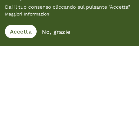
Luisa Bocchietto
Dai il tuo consenso cliccando sul pulsante "Accetta"
Maggiori Informazioni
Si laurea in Architettura e in Design,
successivamente fonda il proprio studio a
Accetta
No, grazie
Biella. Nel campo del design ha lavorato per
numerose aziende del settore del mobile
realizzando progetti di direzione artistica e di
prodotto. È stata Presidente Nazionale dell’ADI
– Associazione per il Disegno Industriale - ed è
componente del Consiglio Italiano del Design.
Vai alle interviste