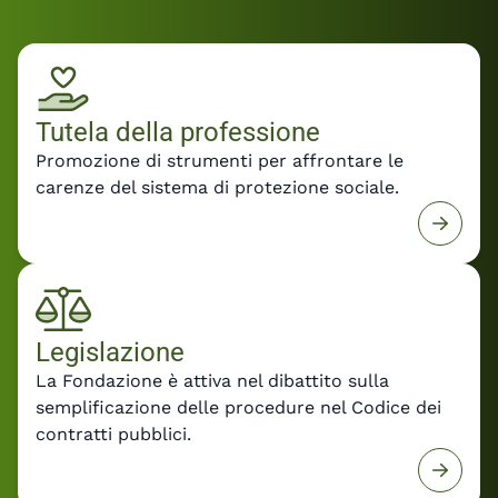
Fondazione, dovranno orientare la
predisposizione dei decreti attuativi per
rendere la riforma uno strumento concreto di
crescita e sviluppo delle professioni tecniche.
Leggi il comunicato stampa con le
Tutela della professione
dichiarazioni del Presidente Felice De Luca e la
Promozione di strumenti per affrontare le
posizione di Fondazione Inarcassa sul DDL
carenze del sistema di protezione sociale.
Professioni e sulla prossima fase della riforma.
Legislazione
La Fondazione è attiva nel dibattito sulla
semplificazione delle procedure nel Codice dei
contratti pubblici.