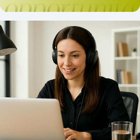
elaborazione culturale e proposta, capace di
interpretare i cambiamenti e di accompagnare la
libera professione nelle sfide del futuro. Ricerca,
rappresentanza e proposta continueranno a costituire
i tre pilastri dell'azione della Fondazione, con
l'obiettivo di offrire alle istituzioni analisi fondate sui
dati e ai professionisti strumenti concreti per
affrontare l'evoluzione del settore. Il Presidente Felice
De Luca e la Vicepresidente Bruna Gozzi illustrano
obiettivi, strategie e priorità del nuovo mandato
nell'intervista pubblicata da Il Giornale
dell'Architettura. Leggi l’intervista completa