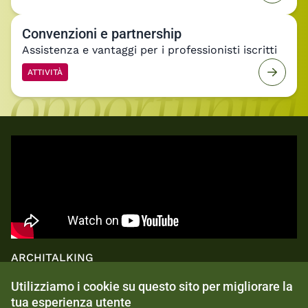
Convenzioni e partnership
Assistenza e vantaggi per i professionisti iscritti
ATTIVITÀ
ARCHITALKING
Utilizziamo i cookie su questo sito per migliorare la
Architalking giugno 2026 -
tua esperienza utente