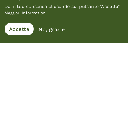
Luisa Bocchietto
Dai il tuo consenso cliccando sul pulsante "Accetta"
Maggiori Informazioni
Si laurea in Architettura e in Design,
successivamente fonda il proprio studio a
Accetta
No, grazie
Biella. Nel campo del design ha lavorato per
numerose aziende del settore del mobile
realizzando progetti di direzione artistica e di
prodotto. È stata Presidente Nazionale dell’ADI
– Associazione per il Disegno Industriale - ed è
componente del Consiglio Italiano del Design.
Vai alle interviste