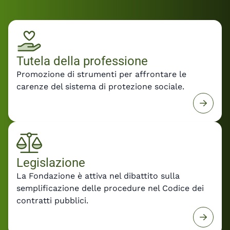
Fondazione, dovranno orientare la
predisposizione dei decreti attuativi per
rendere la riforma uno strumento concreto di
crescita e sviluppo delle professioni tecniche.
Leggi il comunicato stampa con le
Tutela della professione
dichiarazioni del Presidente Felice De Luca e la
Promozione di strumenti per affrontare le
posizione di Fondazione Inarcassa sul DDL
carenze del sistema di protezione sociale.
Professioni e sulla prossima fase della riforma.
Legislazione
La Fondazione è attiva nel dibattito sulla
semplificazione delle procedure nel Codice dei
contratti pubblici.