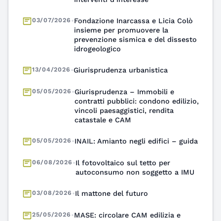
insieme per promuovere la
prevenzione sismica e del dissesto
idrogeologico
13/04/2026
•
Giurisprudenza urbanistica
05/05/2026
•
Giurisprudenza – Immobili e
contratti pubblici: condono edilizio,
vincoli paesaggistici, rendita
catastale e CAM
05/05/2026
•
INAIL: Amianto negli edifici – guida
06/08/2026
•
Il fotovoltaico sul tetto per
autoconsumo non soggetto a IMU
03/08/2026
•
Il mattone del futuro
25/05/2026
•
MASE: circolare CAM edilizia e
interpello CAM Strade