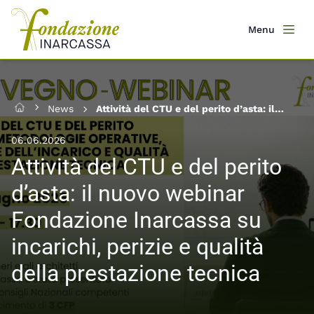
Salta
al
Menu
Men
contenuto
principale
News
Attività del CTU e del perito d’asta: il
Home
nuovo webinar Fondazione Inarcassa su
incarichi, perizie e qualità della
06.06.2026
prestazione tecnica
Attività del CTU e del perito
d’asta: il nuovo webinar
Fondazione Inarcassa su
incarichi, perizie e qualità
della prestazione tecnica