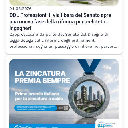
04.08.2026
DDL Professioni: il via libera del Senato apre
una nuova fase della riforma per architetti e
ingegneri
L'approvazione da parte del Senato del Disegno di
legge delega sulla riforma degli ordinamenti
professionali segna un passaggio di rilievo nel percorso
di modernizzazione delle professioni regolamentate. Il
provvedimento, che passa ora all'esame della Camera
dei Deputati, apre una fase decisiva: quella
dell'attuazione della delega, dalla quale dipenderà la
concreta definizione delle misure destinate a incidere
sull'esercizio della libera professione. Per architetti e
ingegneri il disegno di legge rappresenta un intervento
di particolare interesse. La riforma punta infatti ad
aggiornare un impianto normativo che, negli ultimi
anni, si è confrontato con profonde trasformazioni del
mercato, dell'innovazione tecnologica e
dell'organizzazione delle professioni. L'efficacia del
provvedimento dipenderà ora dalla capacità dei