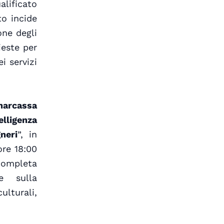
alificato
to incide
one degli
ieste per
i servizi
narcassa
lligenza
neri
”, in
ore 18:00
 completa
le sulla
lturali,