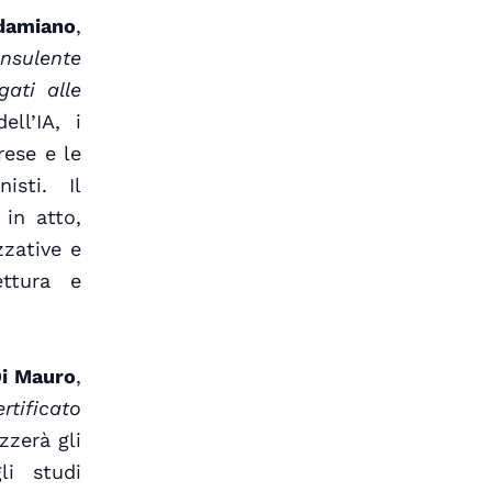
damiano
,
nsulente
gati alle
ell’IA, i
rese e le
isti. Il
in atto,
zzative e
ettura e
Di Mauro
,
tificato
zzerà gli
gli studi