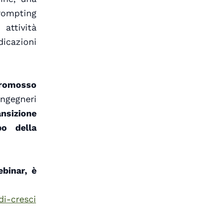
prompting
 attività
icazioni
promosso
ingegneri
ansizione
po della
binar, è
di-cresci