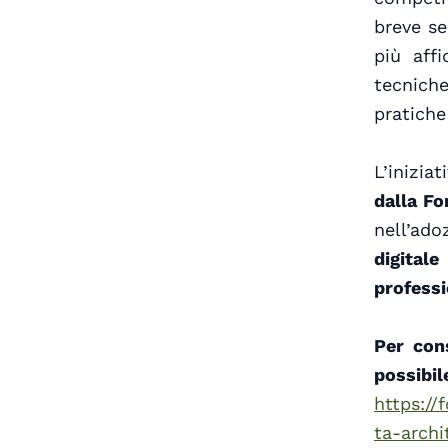
breve se
più affi
tecnich
pratiche
L’inizia
dalla Fo
nell’ado
digitale
profess
Per con
possibil
https://
ta-archi