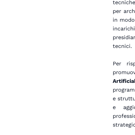
tecniche
per arch
in modo 
incarich
presidia
tecnici.
Per ri
promuo
Artifici
programm
e strutt
e aggio
profess
strategi