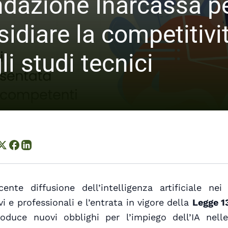
dazione Inarcassa p
sidiare la competitivi
li studi tecnici
Condividi su X
Condividi su Facebook
Condividi su LinkedIn
ente diffusione dell’intelligenza artificiale nei
vi e professionali e l’entrata in vigore della
Legge 1
oduce nuovi obblighi per l’impiego dell’IA nelle