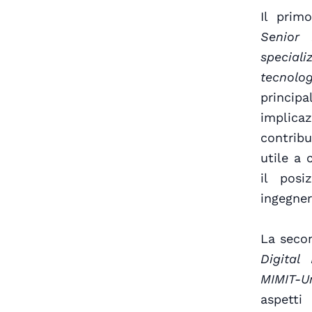
Il prim
Senior 
speciali
tecnolog
principa
implica
contrib
utile a 
il posi
ingegner
La seco
Digital
MIMIT-U
aspetti 