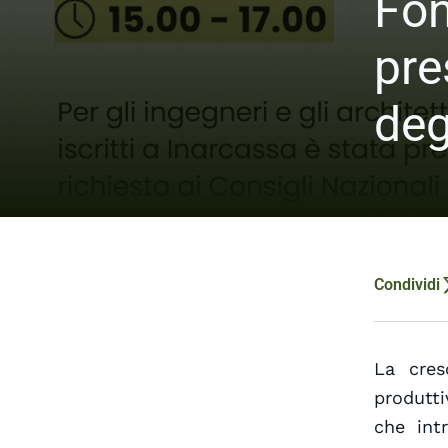
Fon
pre
deg
Condividi
La cresc
produtti
che intr