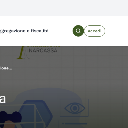
ggregazione e fiscalità
Accedi
Search the site
zione
ci
za