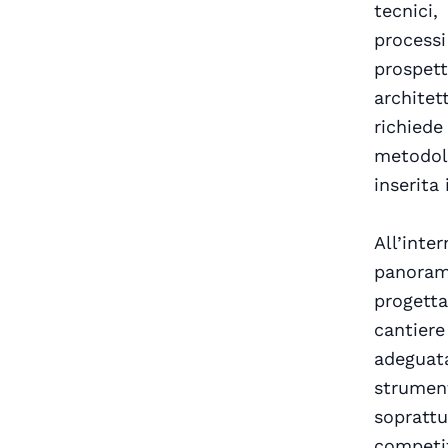
tecnici
processi
prospet
archite
richied
metodolo
inserita
All’int
panoram
progetta
cantier
adeguat
strument
sopratt
competit