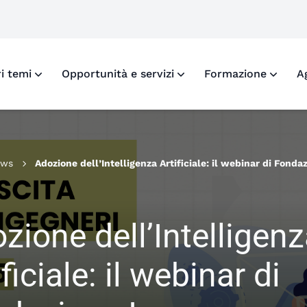
o X di Fondazione Inarcassa
ofilo Facebook di Fondazione Inarcassa
 profilo LinkedIn di Fondazione Inarcassa
i al profilo Instagram di Fondazione Inarcassa
ri temi
Opportunità e servizi
Formazione
A
ews
Adozione dell’Intelligenza Artificiale: il webinar di Fonda
Inarcassa per presidiare la competitività degli studi tecni
zione dell’Intelligen
ificiale: il webinar di