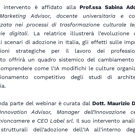
o intervento è affidato alla
Prof.ssa Sabina Ad
Marketing Advisor, docente universitaria e co
zzata nei processi di trasformazione culturale le
ie digitali
. La relatrice illustrerà l’evoluzione d
li scenari di adozione in Italia, gli effetti sulle imp
zioni strategiche per il lavoro dei profession
uto offrirà un quadro sistemico del cambiamento 
comprendere come l’IA modifichi le culture organi
zionamento competitivo degli studi di archit
ia.
nda parte del webinar è curata dal
Dott. Maurizio 
 Innovation Advisor, Manager dell’Innovazione cer
nioncamere e CEO Label srl
. Il suo intervento anali
strutturali dell’adozione dell’IA all’interno de