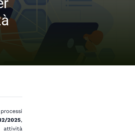
er
tà
 processi
32/2025
,
 attività