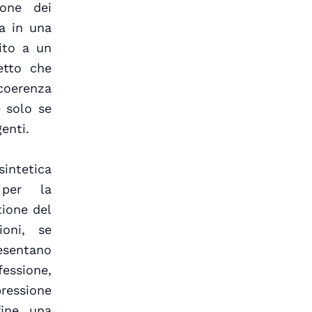
ione dei
ca in una
ito a un
etto che
coerenza
e solo se
enti.
intetica
i per la
tione del
ioni, se
esentano
fessione,
ressione
fine, una