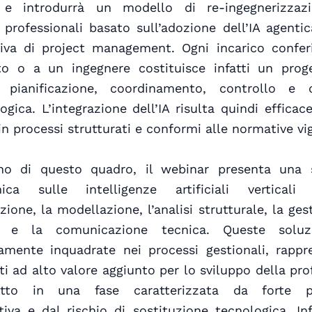
, e introdurrà un modello di re-ingegnerizzaz
 professionali basato sull’adozione dell’IA agenti
tiva di project management. Ogni incarico confer
tto o a un ingegnere costituisce infatti un prog
e pianificazione, coordinamento, controllo e 
gica. L’integrazione dell’IA risulta quindi efficac
 in processi strutturati e conformi alle normative vig
erno di questo quadro, il webinar presenta una s
ica sulle intelligenze artificiali vertical
zione, la modellazione, l’analisi strutturale, la ges
e e la comunicazione tecnica. Queste soluz
amente inquadrate nei processi gestionali, rappr
i ad alto valore aggiunto per lo sviluppo della pro
utto in una fase caratterizzata da forte p
iva e dal rischio di sostituzione tecnologica. In