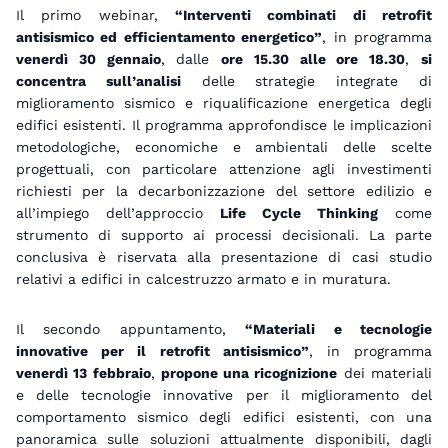
Il primo webinar,
“Interventi combinati di retrofit
antisismico ed efficientamento energetico”
, in programma
venerdì 30 gennaio
, dalle
ore 15.30 alle ore 18.30
,
si
concentra sull’analisi
delle strategie integrate di
miglioramento sismico e riqualificazione energetica degli
edifici esistenti. Il programma approfondisce le implicazioni
metodologiche, economiche e ambientali delle scelte
progettuali, con particolare attenzione agli investimenti
richiesti per la decarbonizzazione del settore edilizio e
all’impiego dell’approccio
Life Cycle Thinking
come
strumento di supporto ai processi decisionali. La parte
conclusiva è riservata alla presentazione di casi studio
relativi a edifici in calcestruzzo armato e in muratura.
Il secondo appuntamento,
“Materiali e tecnologie
innovative per il retrofit antisismico”
, in programma
venerdì 13 febbraio
,
propone una ricognizione
dei materiali
e delle tecnologie innovative per il miglioramento del
comportamento sismico degli edifici esistenti, con una
panoramica sulle soluzioni attualmente disponibili, dagli