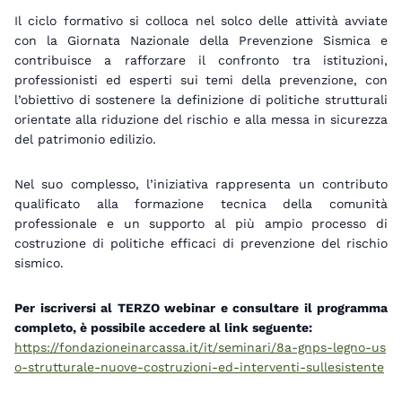
Il ciclo formativo si colloca nel solco delle attività avviate
con la Giornata Nazionale della Prevenzione Sismica e
contribuisce a rafforzare il confronto tra istituzioni,
professionisti ed esperti sui temi della prevenzione, con
l’obiettivo di sostenere la definizione di politiche strutturali
orientate alla riduzione del rischio e alla messa in sicurezza
del patrimonio edilizio.
Nel suo complesso, l’iniziativa rappresenta un contributo
qualificato alla formazione tecnica della comunità
professionale e un supporto al più ampio processo di
costruzione di politiche efficaci di prevenzione del rischio
sismico.
Per iscriversi al TERZO webinar e consultare il programma
completo, è possibile accedere al link seguente:
https://fondazioneinarcassa.it/it/seminari/8a-gnps-
legno-us
o-s
truttur
ale
-
nuove-
co
struzion
i-
ed-i
nt
e
rventi-sullesistente