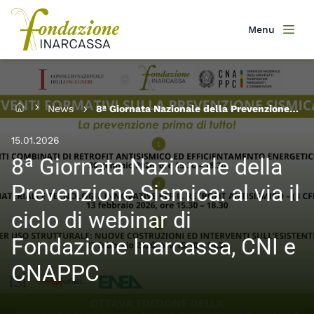
Salta
al
Menu
Men
contenuto
principale
News
8ª Giornata Nazionale della Prevenzione
Home
Sismica: al via il ciclo di webinar di
Fondazione Inarcassa, CNI e CNAPPC
15.01.2026
8ª Giornata Nazionale della
Prevenzione Sismica: al via il
ciclo di webinar di
Fondazione Inarcassa, CNI e
CNAPPC