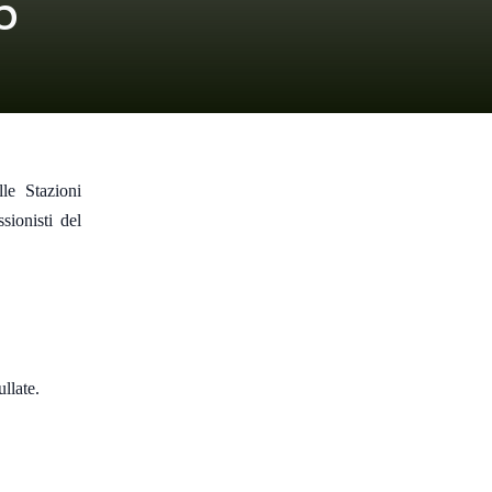
5
lle Stazioni
sionisti del
llate.