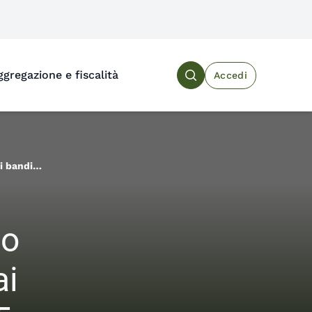
ggregazione e fiscalità
Accedi
Search the site
i bandi
to
ai