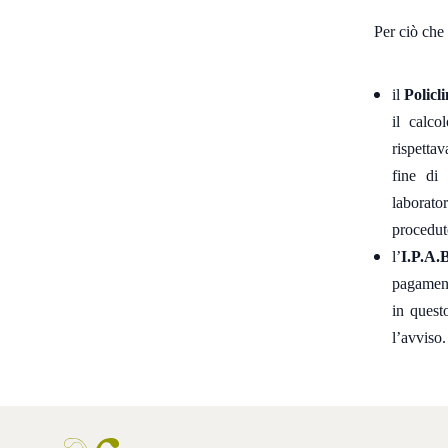
Per ciò che 
il
Policl
il calco
rispettav
fine di 
laborato
procedut
l’
I.P.A.
pagament
in questo
l’avviso.