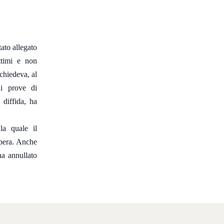
ato allegato
ittimi e non
 chiedeva, al
di prove di
 diffida, ha
la quale il
opera. Anche
ha annullato