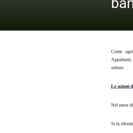
ban
Come ogni m
Appaltanti,
settore.
Le azioni d
Nel mese di
Si fa riferi