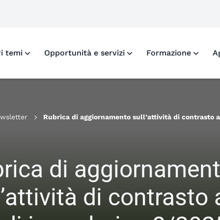
o X di Fondazione Inarcassa
ofilo Facebook di Fondazione Inarcassa
 profilo LinkedIn di Fondazione Inarcassa
i al profilo Instagram di Fondazione Inarcassa
ri temi
Opportunità e servizi
Formazione
A
wsletter
Rubrica di aggiornamento sull’attività di contrasto a
irregolari n. 8/2025
rica di aggiornamen
l’attività di contrasto 