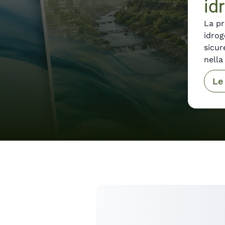
id
La pr
idrog
sicur
nella
Le