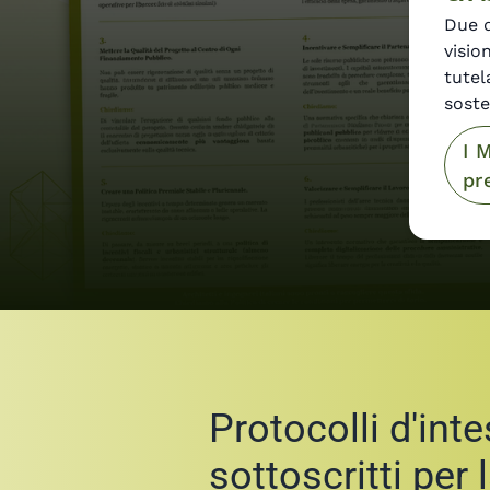
Due 
visio
tutel
soste
I 
pr
Protocolli d'int
sottoscritti per 