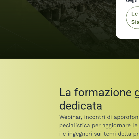
degli
Le
Si
La formazione g
dedicata
Webinar, incontri di approfo
pecialistica per aggiornare l
i e ingegneri sui temi della p