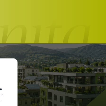
e
i e
a