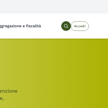
ggregazione e fiscalità
Accedi
Search the site
venzione
e,