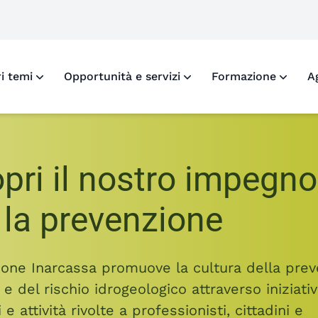
o X di Fondazione Inarcassa
ofilo Facebook di Fondazione Inarcassa
 profilo LinkedIn di Fondazione Inarcassa
i al profilo Instagram di Fondazione Inarcassa
ri temi
Opportunità e servizi
Formazione
A
pri il nostro impegno
 la prevenzione
one Inarcassa promuove la cultura della pre
 e del rischio idrogeologico attraverso iniziativ
 e attività rivolte a professionisti, cittadini e