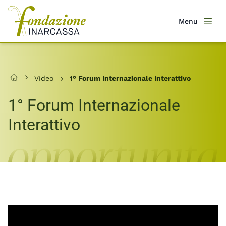
Salta
al
Menu
Men
contenuto
principale
Video
1° Forum Internazionale Interattivo
Home
1° Forum Internazionale
Interattivo