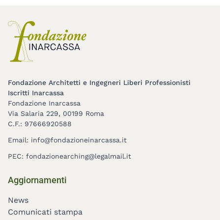
Fondazione Architetti e Ingegneri Liberi Professionisti
Iscritti Inarcassa
Fondazione Inarcassa
Via Salaria 229, 00199 Roma
C.F.: 97666920588
Email:
info@fondazioneinarcassa.it
PEC:
fondazionearching@legalmail.it
Footer
Aggiornamenti
menu
News
Comunicati stampa