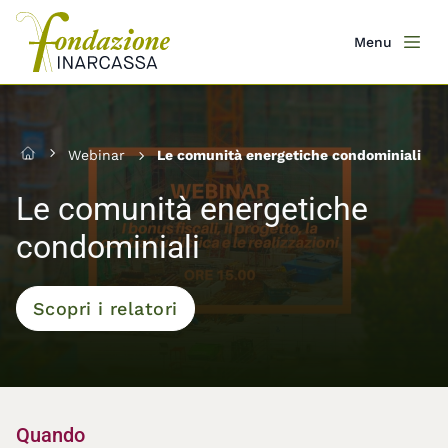
Salta
al
Menu
Men
contenuto
principale
Webinar
Le comunità energetiche condominiali
Home
Le comunità energetiche
condominiali
Scopri i relatori
Quando