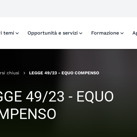
o X di Fondazione Inarcassa
ofilo Facebook di Fondazione Inarcassa
 profilo LinkedIn di Fondazione Inarcassa
i al profilo Instagram di Fondazione Inarcassa
ri temi
Opportunità e servizi
Formazione
A
rsi chiusi
LEGGE 49/23 - EQUO COMPENSO
GGE 49/23 - EQUO
MPENSO