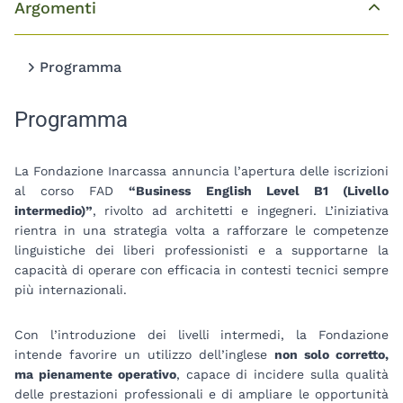
Argomenti
Top
Programma
Programma
La
Fondazione Inarcassa
annuncia l’apertura delle iscrizioni
al corso FAD
“Business English Level B1 (Livello
intermedio)”
, rivolto ad architetti e ingegneri. L’iniziativa
rientra in una strategia volta a rafforzare le competenze
linguistiche dei liberi professionisti e a supportarne la
capacità di operare con efficacia in contesti tecnici sempre
più internazionali.
Con l’introduzione dei livelli intermedi, la Fondazione
intende favorire un utilizzo dell’inglese
non solo corretto,
ma pienamente operativo
, capace di incidere sulla qualità
delle prestazioni professionali e di ampliare le opportunità