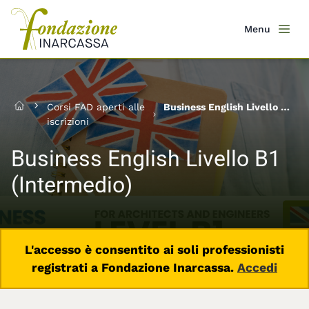
Salta
al
Menu
Men
contenuto
principale
Corsi FAD aperti alle
Business English Livello B1
Home
iscrizioni
(Intermedio)
Business English Livello B1
(Intermedio)
L'accesso è consentito ai soli professionisti
registrati a Fondazione Inarcassa.
Accedi