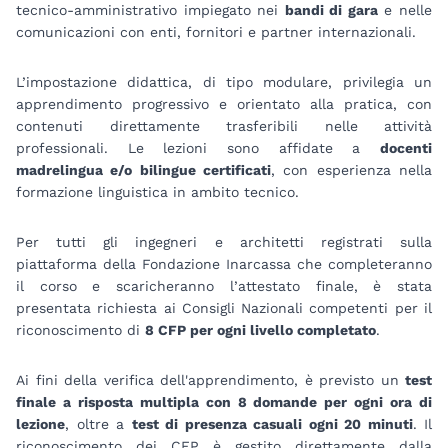
tecnico-amministrativo impiegato nei
bandi di gara
e nelle
comunicazioni con enti, fornitori e partner internazionali.
L’impostazione didattica, di tipo modulare, privilegia un
apprendimento progressivo e orientato alla pratica, con
contenuti direttamente trasferibili nelle attività
professionali. Le lezioni sono affidate a
docenti
madrelingua e/o bilingue certificati
, con esperienza nella
formazione linguistica in ambito tecnico.
Per tutti gli ingegneri e architetti registrati sulla
piattaforma della Fondazione Inarcassa che completeranno
il corso e scaricheranno l’attestato finale, è stata
presentata richiesta ai Consigli Nazionali competenti per il
riconoscimento di
8 CFP per ogni livello completato
.
Ai fini della verifica dell'apprendimento, è previsto un
test
finale a risposta multipla con 8 domande per ogni ora di
lezione
, oltre a
test di presenza casuali ogni 20 minuti
. Il
riconoscimento dei CFP è gestito direttamente dalla