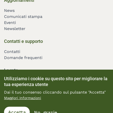
Aggiornamenti
menu
News
Comunicati stampa
Eventi
Newsletter
Contatti e supporto
Contatti
Domande frequenti
La rete
Utilizziamo i cookie su questo sito per migliorare la
tua esperienza utente
Cassa Nazionale di Previdenza ed Assistenza per gli
Dai il tuo consenso cliccando sul pulsante "Accetta"
Ingegneri ed Architetti Liberi professionisti
Maggiori Informazioni
Privacy Policy
Accetta
No, grazie