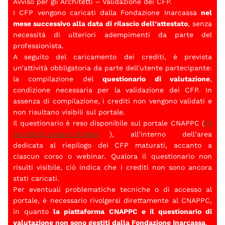
Avviso per gli Architetti – Validazione dei CFP.
I CFP vengono caricati dalla
Fondazione Inarcassa
nel
mese successivo alla data di rilascio dell’attestato
, senza
necessità di ulteriori adempimenti da parte del
professionista.
A seguito del caricamento dei crediti, è prevista
un’attività obbligatoria da parte dell'utente partecipante:
la compilazione del
questionario di valutazione
,
condizione necessaria per la validazione dei CFP. In
assenza di compilazione, i crediti non vengono validati e
non risultano visibili sul portale.
Il questionario è reso disponibile sul portale CNAPPC (
ht
tps://gcfp.cnappc.it/login
), all’interno dell’area
dedicata al riepilogo dei CFP maturati, accanto a
ciascun corso o webinar. Qualora il questionario non
risulti visibile, ciò indica che i crediti non sono ancora
stati caricati.
Per eventuali problematiche tecniche o di accesso al
portale, è necessario rivolgersi direttamente al CNAPPC,
in quanto
la piattaforma CNAPPC e il questionario di
valutazione non sono gestiti dalla Fondazione Inarcassa
.