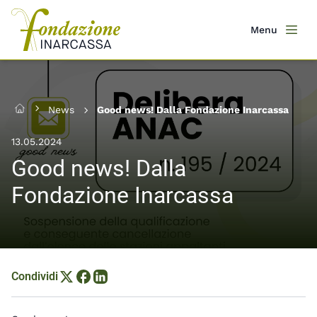
Salta
al
Menu
Men
contenuto
principale
News
Good news! Dalla Fondazione Inarcassa
Home
13.05.2024
Good news! Dalla
Fondazione Inarcassa
Condividi
Condividi su X
Condividi su Facebook
Condividi su LinkedIn