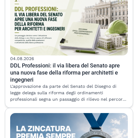
04.08.2026
DDL Professioni: il via libera del Senato apre
una nuova fase della riforma per architetti e
ingegneri
L'approvazione da parte del Senato del Disegno di
legge delega sulla riforma degli ordinamenti
professionali segna un passaggio di rilievo nel percorso
di modernizzazione delle professioni regolamentate. Il
provvedimento, che passa ora all'esame della Camera
dei Deputati, apre una fase decisiva: quella
dell'attuazione della delega, dalla quale dipenderà la
concreta definizione delle misure destinate a incidere
sull'esercizio della libera professione. Per architetti e