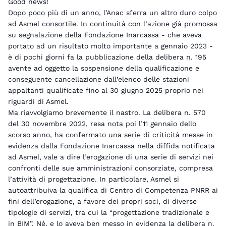
Good news!
Dopo poco più di un anno, l’Anac sferra un altro duro colpo
ad Asmel consortile. In continuità con l’azione già promossa
su segnalazione della Fondazione Inarcassa - che aveva
portato ad un risultato molto importante a gennaio 2023 -
è di pochi giorni fa la pubblicazione della delibera n. 195
avente ad oggetto la sospensione della qualificazione e
conseguente cancellazione dall’elenco delle stazioni
appaltanti qualificate fino al 30 giugno 2025 proprio nei
riguardi di Asmel.
Ma riavvolgiamo brevemente il nastro. La delibera n. 570
del 30 novembre 2022, resa nota poi l’11 gennaio dello
scorso anno, ha confermato una serie di criticità messe in
evidenza dalla Fondazione Inarcassa nella diffida notificata
ad Asmel, vale a dire l’erogazione di una serie di servizi nei
confronti delle sue amministrazioni consorziate, compresa
l’attività di progettazione. In particolare, Asmel si
autoattribuiva la qualifica di Centro di Competenza PNRR ai
fini dell’erogazione, a favore dei propri soci, di diverse
tipologie di servizi, tra cui la “progettazione tradizionale e
in BIM”. Né, e lo aveva ben messo in evidenza la delibera n.