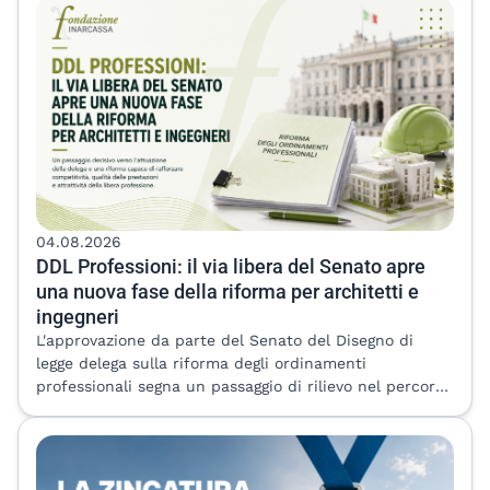
04.08.2026
DDL Professioni: il via libera del Senato apre
una nuova fase della riforma per architetti e
ingegneri
L'approvazione da parte del Senato del Disegno di
legge delega sulla riforma degli ordinamenti
professionali segna un passaggio di rilievo nel percorso
di modernizzazione delle professioni regolamentate. Il
provvedimento, che passa ora all'esame della Camera
dei Deputati, apre una fase decisiva: quella
dell'attuazione della delega, dalla quale dipenderà la