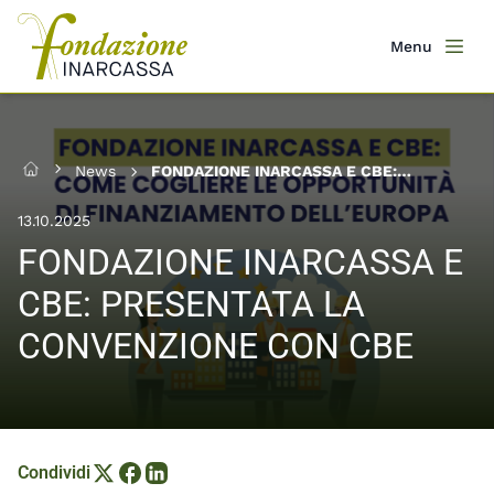
Salta
al
Menu
Men
contenuto
principale
News
FONDAZIONE INARCASSA E CBE:
Home
PRESENTATA LA CONVENZIONE CON CBE
13.10.2025
FONDAZIONE INARCASSA E
CBE: PRESENTATA LA
CONVENZIONE CON CBE
Condividi
Condividi su X
Condividi su Facebook
Condividi su LinkedIn