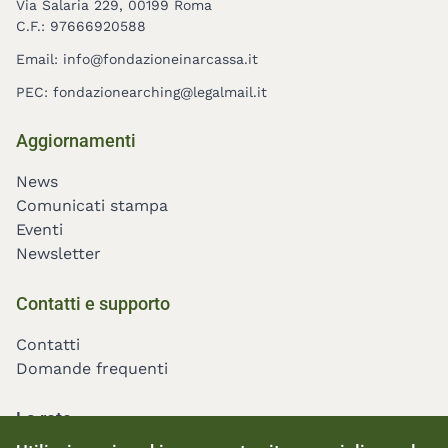
Via Salaria 229, 00199 Roma
C.F.: 97666920588
Email:
info@fondazioneinarcassa.it
PEC:
fondazionearching@legalmail.it
Footer
Aggiornamenti
menu
News
Comunicati stampa
Eventi
Newsletter
Contatti e supporto
Contatti
Domande frequenti
La rete