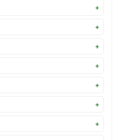
+
+
+
+
+
+
+