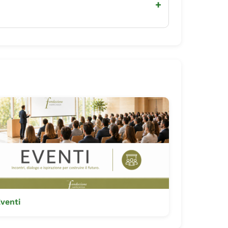
+
venti