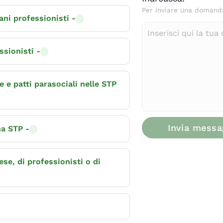
Per inviare una domanda 
ani professionisti
-
essionisti
-
e e patti parasociali nelle STP
Invia messa
na STP
-
In
e, di professionisti o di