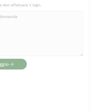
devi effettuare il login.
ggio
via messaggio