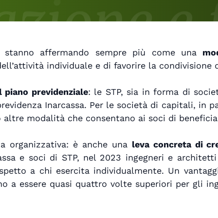
i stanno affermando sempre più come una
mod
dell’attività individuale e di favorire la condivision
l piano previdenziale
: le STP, sia in forma di soci
previdenza Inarcassa. Per le società di capitali, in pa
o altre modalità che consentano ai soci di beneficia
ta organizzativa: è anche una
leva concreta di c
arcassa e soci di STP, nel 2023 ingegneri e archit
ispetto a chi esercita individualmente. Un vantag
vano a essere quasi quattro volte superiori per gli i