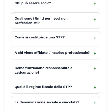
+
Chi può essere socio?
+
Quali sono i limiti per i soci non
professionisti?
+
Come si costituisce una STP?
+
A chi viene affidato l’incarico professionale?
+
Come funzionano responsabilità e
assicurazione?
+
Qual è il regime fiscale della STP?
+
La denominazione sociale è vincolata?