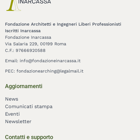
Fondazione Architetti e Ingegneri Liberi Professionisti
Iscritti Inarcassa
Fondazione Inarcassa
Via Salaria 229, 00199 Roma
C.F.: 97666920588
Email:
info@fondazioneinarcassa.it
PEC:
fondazionearching@legalmail.it
Footer
Aggiornamenti
menu
News
Comunicati stampa
Eventi
Newsletter
Contatti e supporto